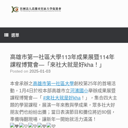
Skip
to
content
選單
高雄市第一社區大學113年成果展暨114年
課程博覽會—「來社大就是好kha！」
Posted on
2025-01-03
本會承辦之
高雄市第一社區大學
創校第25年的首場活
動，1月4日於校本部高雄市立
河濱國小
舉辦成果展暨
課程博覽會—「
#來社大就是好kha
！」，集合四大主
題的學習課程，展演一年來教與學成果，眾多社大好
朋友們也紛紛出攤；當日表演節目和攤位將近80個，
準備嗨翻現場，讓新年一開始就活力滿滿！