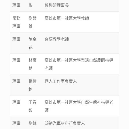
理事
彬
僕聯盟理事長
常務
劉哲
高雄市第一社區大學教師
理事
雄
理事
陳金
台語教學老師
花
理事
林豪
高雄市第一社區大學樂活自然農園指導
朗
老師
理事
楊俊
個人工作室負責人
銘
理事
王春
高雄市第一社區大學自然生態社指導老
智
師
理事
劉絲
鴻裕汽車材料行負責人