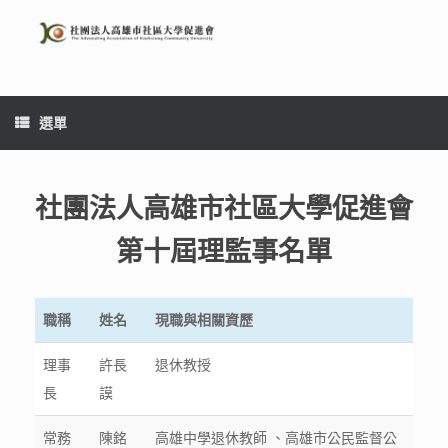
Skip
to
content
選單
社團法人高雄市社區大學促進會
第十屆理監事名單
職稱
姓名
現職與相關資歷
理事
許長
退休教授
長
謨
常務
陳銘
高雄中學退休教師 、高雄市公民監督公