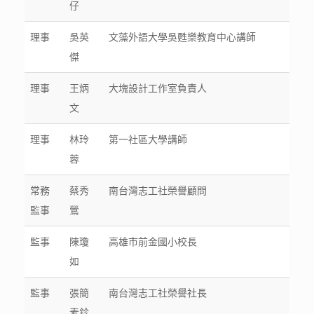
仔
理事
吳英
文藻外語大學吳甦樂教育中心講師
傑
理事
王炳
大塊設計工作室負責人
文
理事
林玲
第一社區大學講師
蓉
常務
蔡秀
南台灣志工社榮譽顧問
監事
鶯
監事
陳瓊
高雄市前金國小校長
如
監事
張簡
南台灣志工社榮譽社長
素鉁