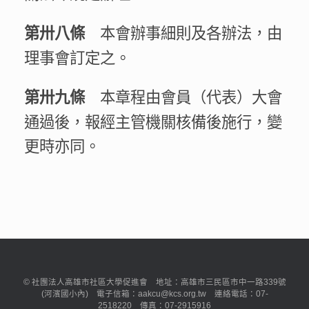
本會辦事細則及各辦法，由
第卅八條
理事會訂定之。
本章程由會員（代表）大會
第卅九條
通過後，報經主管機關核備後施行，變
更時亦同。
© 社團法人高雄市社區大學促進會 地址：高雄市三民區市中一路339號
(河濱國小內) 電子信箱：aakcu@kcs.org.tw 連絡電話：07-
2518220 傳真：07-2915916