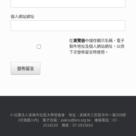
個人網站網址
在
瀏覽器
中儲存顯示名稱、電子
郵件地址及個人網站網址，以供
下次發佈留言時使用。
© 社團法人高雄市社區大學促進會 地址：高雄市三民區市中一路339號
(河濱國小內) 電子信箱：aakcu@kcs.org.tw 連絡電話：07-
2518220 傳真：07-2915916