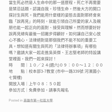
當生死必然是人生命中的那一道歷程，死亡不再需要
是禁忌話題，認識自我，珍惜生命，然後大方的開口
探討生與死。我們能用什麼樣的姿態去面對那終會來
臨「說再見」的時刻，就能引領自己所愛的家人及親
朋也能一起正向的面對、接受與理解。然而想要好好
說再見總有最後一招撇步得顧好，如何讓自己安心放
心不擔心，法律絕對是那個我們不能不知的重要工
具。想知道有關生與死的「法律待辦事項」有哪些
嗎？邀請大家一起走進吳英傑、王志堅老師的特設講
堂裡面，我們一起來探討！
時 間｜１０／２４(週六)０９：００～１２：００
地 點｜校本部3-7教室 (市中一路339號 河濱國小
七賢樓)
開放入場｜上午０８：５０起
參加方式｜免費參加，請事先報名
Posted in
高雄市第一社區大學
.