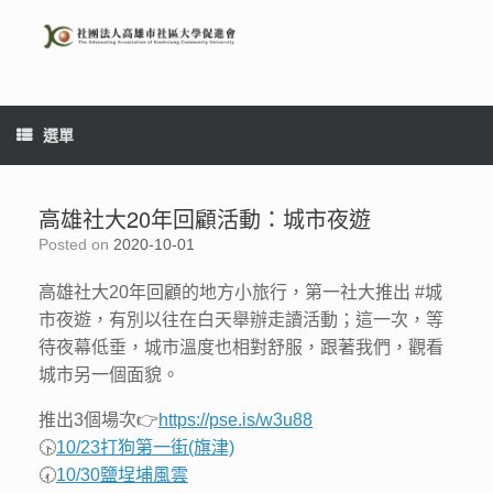
Skip
to
content
選單
高雄社大20年回顧活動：城市夜遊
Posted on
2020-10-01
高雄社大20年回顧的地方小旅行，第一社大推出
#城
市夜遊
，有別以往在白天舉辦走讀活動；這一次，等
待夜幕低垂，城市溫度也相對舒服，跟著我們，觀看
城市另一個面貌。
推出3個場次
👉
https://pse.is/w3u88
🕟
10/23打狗第一街(旗津)
🕢
10/30鹽埕埔風雲