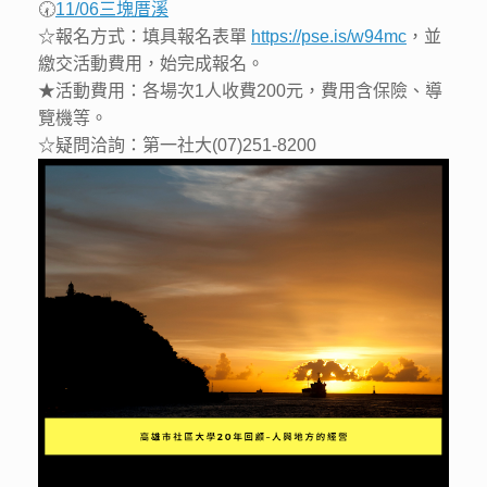
🕢
11/06三塊厝溪
☆報名方式：填具報名表單
https://pse.is/w94mc
，並
繳交活動費用，始完成報名。
★活動費用：各場次1人收費200元，費用含保險、導
覽機等。
☆疑問洽詢：第一社大(07)251-8200