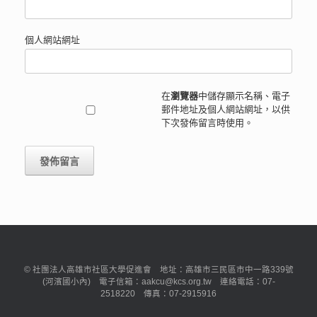
個人網站網址
在
瀏覽器
中儲存顯示名稱、電子
郵件地址及個人網站網址，以供
下次發佈留言時使用。
© 社團法人高雄市社區大學促進會 地址：高雄市三民區市中一路339號
(河濱國小內) 電子信箱：aakcu@kcs.org.tw 連絡電話：07-
2518220 傳真：07-2915916