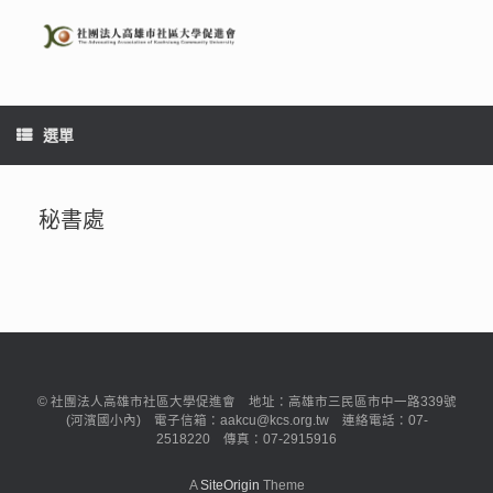
Skip
to
content
選單
秘書處
© 社團法人高雄市社區大學促進會 地址：高雄市三民區市中一路339號
(河濱國小內) 電子信箱：aakcu@kcs.org.tw 連絡電話：07-
2518220 傳真：07-2915916
A
SiteOrigin
Theme