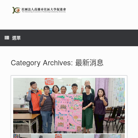
Skip
to
content
選單
Category Archives:
最新消息