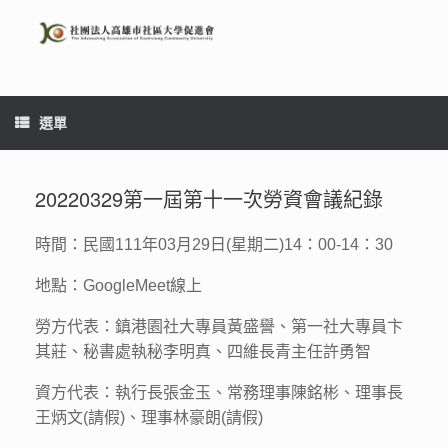
Skip
to
content
選單
20220329第一屆第十一次勞資會議紀錄
時間：民國111年03月29日(星期二)14：00-14：30
地點：GoogleMeet線上
勞方代表：鎮港園社大專員黃盛譽、第一社大專員卞
其莊、秘書處執秘李明真、四維長青主任許勇智
資方代表：執行長張金玉、常務理事陳銘彬、理事長
王炳文(請假)、理事林豪朗(請假)