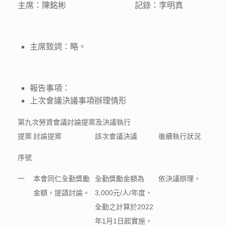
主席：陳銘彬 記錄：李明真
主席致詞：略。
報告事項：
上次會議決議事項辦理情形
第九次勞資會議討論提案及決議執行
提案
討論提案
該次會議決議
後續執行狀況
序號
一
本會同仁全勤獎勵
全勤獎勵金額為
依決議辦理。
金額，提請討論。
3,000元/人/年度，
全勤之計算於2022
年1月1日起實施，