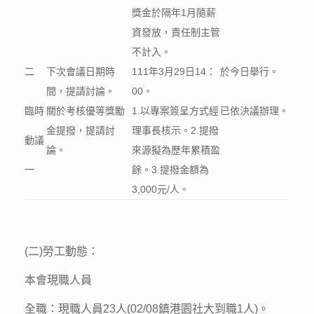
獎金於隔年1月隨薪
資發放，責任制主管
不計入。
二
下次會議日期時
111年3月29日14：
於今日舉行。
間，提請討論。
00。
臨時
關於考核優等獎勵
1.以專案簽呈方式經
已依決議辦理。
金提撥，提請討
理事長核示。2.提撥
動議
論。
來源擬為歷年累積盈
一
餘。3.提撥金額為
3,000元/人。
(二)勞工動態：
本會現職人員
全職：現職人員23人(02/08鎮港園社大到職1人)。