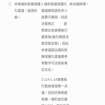
二
本會福利拓展或優
1.福利拓展或優化
依決議辦理。
化建議，提請討
建議需知道有多少
論。
經費可運用，目前
決策修訂 提
案單位為會務執行
委員會(後仍需經決
策流程定案)，因此
本會議提出福利拓
展或優化建議需參
考數字可洽詢各單
位主任。
2.114.1.14會務執
行委員會提案一決
議，目前仍無制度
依據，福利金仍維