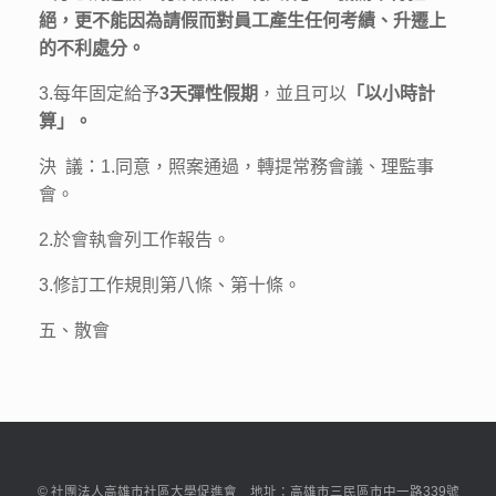
絕，更不能因為請假而對員工產生任何考績、升遷上
的不利處分。
3.每年固定給予
3
天彈性假期
，並且可以
「以小時計
算」。
決 議：1.同意，照案通過，轉提常務會議、理監事
會。
2.於會執會列工作報告。
3.修訂工作規則第八條、第十條。
五、散會
© 社團法人高雄市社區大學促進會 地址：高雄市三民區市中一路339號