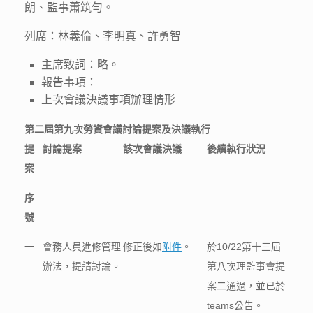
朗、監事蕭筑勻。
列席：林義倫、李明真、許勇智
主席致詞：略。
報告事項：
上次會議決議事項辦理情形
第二屆第九次勞資會議討論提案及決議執行
提
討論提案
該次會議決議
後續執行狀況
案
序
號
一
會務人員進修管理
修正後如
附件
。
於10/22第十三屆
辦法，提請討論。
第八次理監事會提
案二通過，並已於
teams公告。