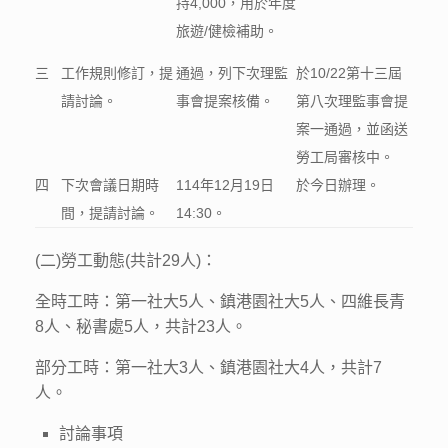
持4,000，用於年度
旅遊/健檢補助。
三
工作規則修訂，提
通過，列下次理監
於10/22第十三屆
請討論。
事會提案核備。
第八次理監事會提
案一通過，並函送
勞工局審核中。
四
下次會議日期時
114年12月19日
於今日辦理。
間，提請討論。
14:30。
(二)勞工動態(共計29人)：
全時工時：第一社大5人、鎮港園社大5人、四維長青
8人、秘書處5人，共計23人。
部分工時：第一社大3人、鎮港園社大4人，共計7
人。
討論事項