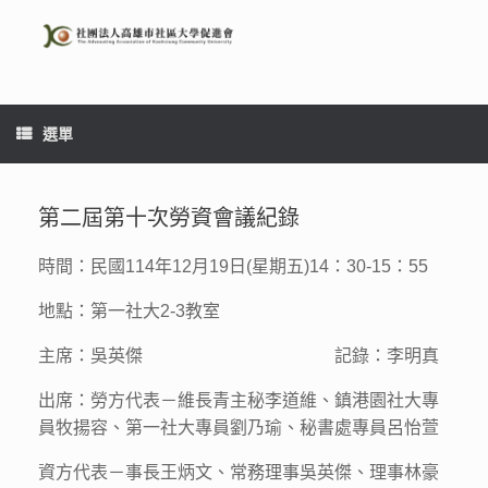
Skip
to
content
選單
第二屆第十次勞資會議紀錄
時間：民國114年12月19日(星期五)14：30-15：55
地點：第一社大2-3教室
主席：吳英傑 記錄：李明真
出席：勞方代表－維長青主秘李道維、鎮港園社大專
員牧揚容、第一社大專員劉乃瑜、秘書處專員呂怡萱
資方代表－事長王炳文、常務理事吳英傑、理事林豪