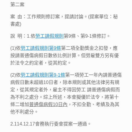
第二案
案 由：工作規則修訂案，提請討論。(提案單位：秘
書處)
說 明：1.依
勞工請假規則
第9條、第9-1條修訂。
(1)依
勞工請假規則第9條
第二項全勤獎金之扣發，應
按請普通傷病假日數依比例計算。但勞雇雙方另有優
於法令之約定者，從其約定。
(2)依
勞工請假規則第9-1條
第一項勞工一年內請普通傷
病假日數未超過10日者，除本規則或其他法律另有規
定，從其規定者外，雇主不得因勞工 請普通傷病假而
為不利之處分。綜上所述，本會擬優於法令，將第十
條二增加
普通傷病假10日內
，不扣全勤、考績及為其
他不利處分。
2.114.12.17會務執行委會提案一通過。