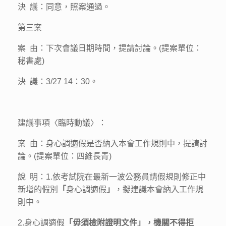
決 議：同意，照案通過。
第三案
案 由：下次會議日期時間，提請討論。(提案單位：
秘書處)
決 議：3/27 14：30。
建議事項〈臨時動議〉：
案 由：身心調適假是否納入本會工作規則中，提請討
論。(提案單位：四維長青)
說 明：1.依考試院在最新一波公務員請假規則修正中
新增的假別
「
身心調適假
」
，擬建議本會納入工作規
則中。
2.身心調適假
「毋須檢附證明文件」，機關不得拒