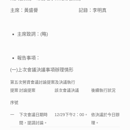
主席：黃盛譽 記錄：李明真
主席致詞：(略)
報告事項：
(一)上次會議決議事項辦理情形
第五次勞資會議討論提案及決議執行
提案
討論提案
該次會議決議
後續執行狀況
序號
一
下次會議日期時
12/29下午2：00。
依決議於今日辦
間，提請討論。
理。