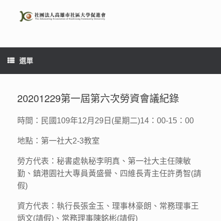
Skip
to
content
選單
20201229第一屆第六次勞資會議紀錄
時間：民國109年12月29日(星期二)14：00-15：00
地點：第一社大2-3教室
勞方代表：秘書處執秘李明真、第一社大主任陳敏
勤、鎮港園社大專員黃盛譽、四維長青主任許勇智(請
假)
資方代表：執行長張金玉、理事林豪朗、常務理事王
炳文(請假)、常務理事陳銘彬(請假)